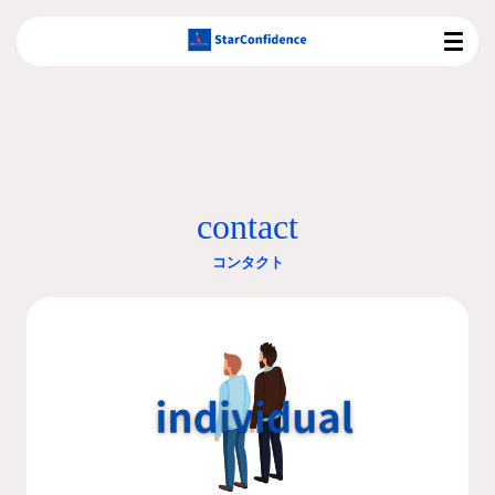
こ
の
ペ
ー
ジ
の
本
文
contact
へ
移
コンタクト
動