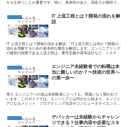
キルを持つことが重要です。特に、将来性があり、高収入が期待でき
るプログラミング言語を選ぶことは、キャリアアップ...
IT 上流工程とは？開発の流れを解
エンジニア
説
IT 上流工程とは？開発の流れを解説 「IT上流工程とは何か？開発の
流れを理解するための基本的な概念を解説します。エンジニアリング
の最初の段階である上流工程は、要件定義や基本設計など、システム
の全体像を描く重要なプロセスです。この記事では、...
エンジニア未経験者での転職は本
エンジニア
当に難しいのか？〜技術の世界へ
の第一歩〜
導入 エンジニアへの道は未経験者にとっても、間違いなく開かれて
います。このガイドでは、エンジニアとは何かから始まり、エンジニ
アになるメリット、プログラミング言語やコンピュータサイエンスの
基本概念、そして実際のプログラミングの世界に足を踏み入...
デバッカーは未経験からチャレン
エンジニア
ジできる？仕事内容や必要なスキ